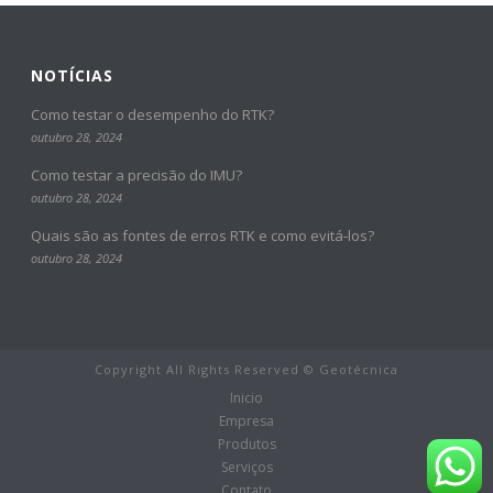
NOTÍCIAS
Como testar o desempenho do RTK?
outubro 28, 2024
Como testar a precisão do IMU?
outubro 28, 2024
Quais são as fontes de erros RTK e como evitá-los?
outubro 28, 2024
Copyright All Rights Reserved © Geotécnica
Inicio
Empresa
Produtos
Serviços
Contato