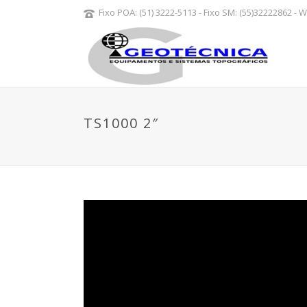
Fixo POA: (51) 3222-5113 - Fixo SM: (55)32222862 -
TS1000 2″