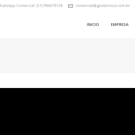
 WhatsApp Comercial: (51) 996079138
comercial@geotecnica.com.br
INICIO
EMPRESA