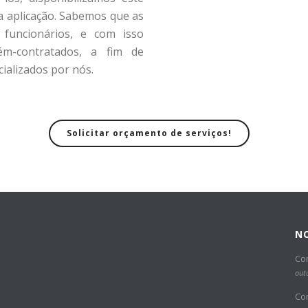
ua aplicação. Sabemos que as
funcionários, e com isso
ém-contratados, a fim de
ializados por nós.
Solicitar orçamento de serviços!
NO
Co
out
Co