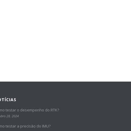
TÍCIAS
mo testar o desempenho do RTK?
ubro 28, 2024
mo testar a precisão do IMU?